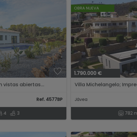
OBRA NUEVA
1.790.000 €
vistas abiertas...
Villa Michelangelo; Impres
mar y montaña...
Ref. 4577BP
Jávea
4
3
782 