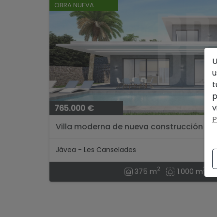
OBRA NUEVA
U
u
t
p
v
765.000 €
P
Villa moderna de nueva construcción con 
Jávea - Les Canselades
2
2
375 m
1.000 m