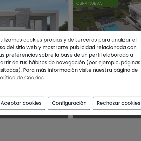
OBRA NUEVA
tilizamos cookies propias y de terceros para analizar el
so del sitio web y mostrarte publicidad relacionada con
us preferencias sobre la base de un perfil elaborado a
artir de tus hábitos de navegación (por ejemplo, páginas
isitadas). Para más información visite nuestra página de
1.720.000 €
olítica de Cookies
vistas al mar...
Espectacular villa de obr
Ref. 1479BP
Jávea
Aceptar cookies
Configuración
Rechazar cookies
3
3
810 