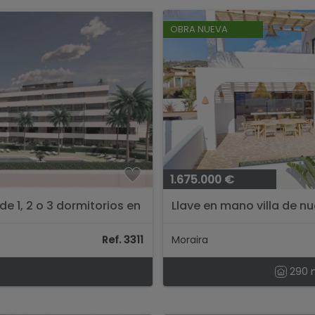
OBRA NUEVA
1.675.000 €
 1, 2 o 3 dormitorios en
Llave en mano villa de n
estilo ibicenco...
Ref. 3311
Moraira
290 