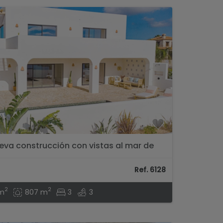
ueva construcción con vistas al mar de
Ref. 6128
2
2
m
807 m
3
3