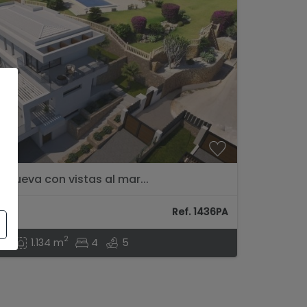
a nueva con vistas al mar...
Ref. 1436PA
2
2
m
1.134 m
4
5