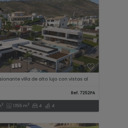
ionante villa de alto lujo con vistas al
Ref. 7252PA
2
2
m
1.155 m
4
4