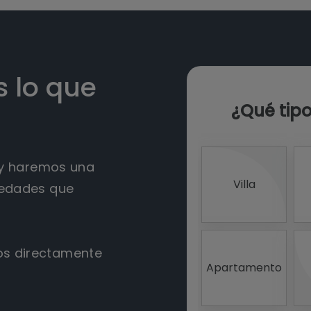
 lo que
¿Qué tip
o y haremos una
Villa
iedades que
os directamente
Apartamento