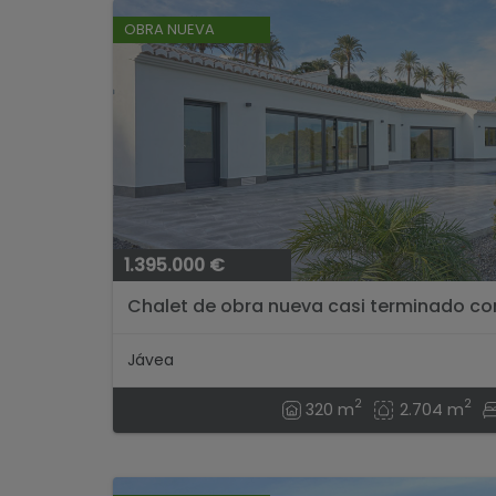
OBRA NUEVA
1.395.000 €
Chalet de obra nueva casi terminado con 
Jávea
2
2
320 m
2.704 m