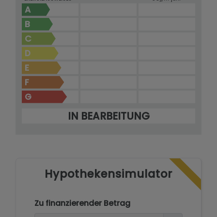
2
A
B
C
D
E
F
G
IN BEARBEITUNG
Hypothekensimulator
Zu finanzierender Betrag