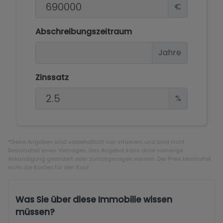
€
Abschreibungszeitraum
Jahre
Zinssatz
%
*Diese Angaben sind vorbehaltlich von Irrtümern und sind nicht
Bestandteil eines Vertrages. Das Angebot kann ohne vorherige
Ankündigung geändert oder zurückgezogen werden. Der Preis beinhaltet
nicht die Kosten für den Kauf.
Was Sie über diese Immobilie wissen
müssen?