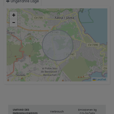
Ungefähre Lage
weniger als 10 Minuten.
+
−
Leaflet
UMFANG DES
Emissionen kg
Verbrauch
2
ENERGIEAUSWEISES
CO
/m
jahr