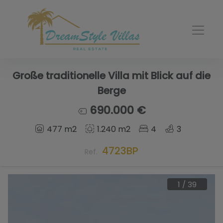
Große traditionelle Villa mit Blick auf die
Berge
690.000 €
477 m2
1.240 m2
4
3
4723BP
Ref.
1
/
39