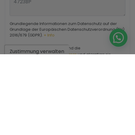
Grundlegende Informationen zum Datenschutz auf der
Grundlage der Europäischen Datenschutzverordnung (EU)
2016/679 (GDPR).
+ Info
Ich habe den
Impressum
und die
Zustimmung verwalten
Datenschutzbestimmungen gelesen
und akzeptiere sie.
Ich akzeptiere kommerzielle Einsendungen
Anfrage senden
Kontaktieren Sie uns per
WhatsApp