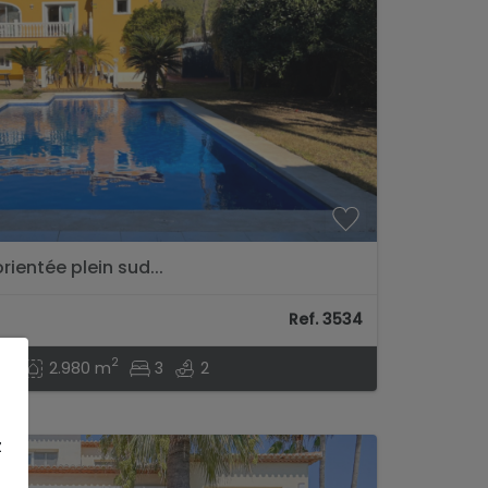
rientée plein sud...
Ref. 3534
2
2
m
2.980 m
3
2
z