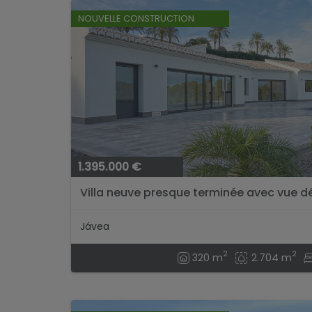
NOUVELLE CONSTRUCTION
1.395.000 €
Villa neuve presque terminée avec vue d
Jávea
2
2
320 m
2.704 m