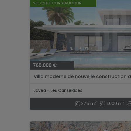
NOUVELLE CONSTRUCTION
765.000 €
Villa moderne de nouvelle construction av
Jávea - Les Canselades
2
2
375 m
1.000 m