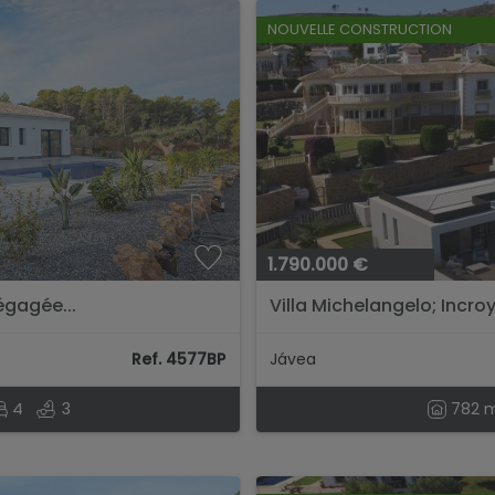
NOUVELLE CONSTRUCTION
1.790.000 €
égagée...
Villa Michelangelo; Incroy
la montagne...
Ref. 4577BP
Jávea
4
3
782 