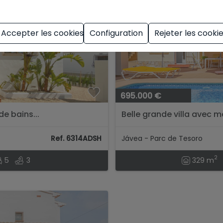
Accepter les cookies
Configuration
Rejeter les cooki
695.000 €
de bains...
Belle grande villa avec m
golf à Javea...
Ref. 6314ADSH
Jávea - Parc de Tesoro
2
5
3
329 m