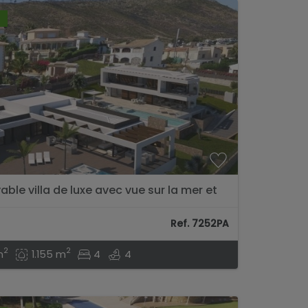
able villa de luxe avec vue sur la mer et
Ref. 7252PA
2
2
m
1.155 m
4
4