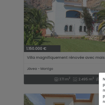
1.150.000 €
Villa magnifiquement rénovée avec maiso
Montgó, Javea...
Jávea - Montgo
2
2
N
371 m
2.495 m
3 
p
m
p
n