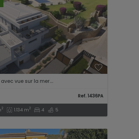
avec vue sur la mer...
Ref. 1436PA
2
2
m
1.134 m
4
5