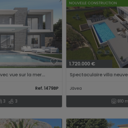
NOUVELLE CONSTRUCTION
1.720.000 €
ec vue sur la mer...
Spectaculaire villa neuve 
Ref. 1479BP
Jávea
3
3
810 