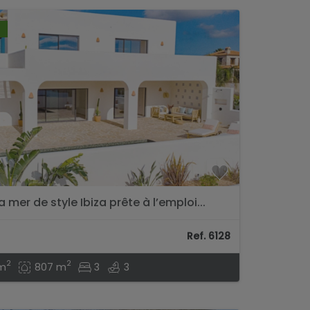
a mer de style Ibiza prête à l’emploi...
Ref. 6128
2
2
m
807 m
3
3