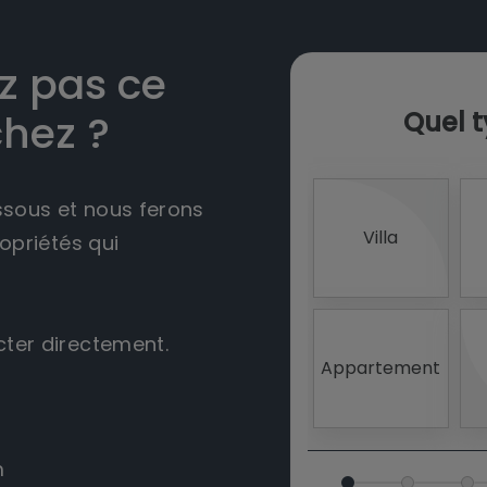
z pas ce
Quel t
hez ?
ssous et nous ferons
Villa
opriétés qui
ter directement.
Appartement
m