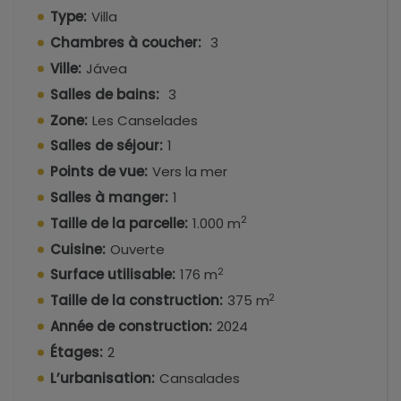
bains privative, y compris la chambre principale
Type:
Villa
avec accès à celle-ci. À l’extérieur, dans le jardin
Chambres à coucher:
3
méditerranéen, il y a un autre abri pour 2 voitures.
Ville:
Jávea
Salles de bains:
3
Zone:
Les Canselades
Salles de séjour:
1
Points de vue:
Vers la mer
Salles à manger:
1
2
Taille de la parcelle:
1.000 m
Cuisine:
Ouverte
2
Surface utilisable:
176 m
2
Taille de la construction:
375 m
Année de construction:
2024
Étages:
2
L’urbanisation:
Cansalades