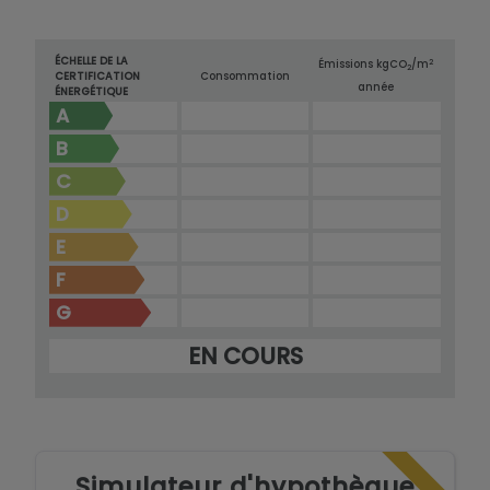
ÉCHELLE DE LA
2
Émissions kg
CO
/m
2
CERTIFICATION
Consommation
année
ÉNERGÉTIQUE
A
B
C
D
E
F
G
EN COURS
Simulateur d'hypothèque