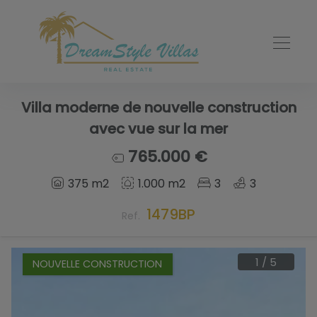
Villa moderne de nouvelle construction
avec vue sur la mer
765.000 €
375 m2
1.000 m2
3
3
1479BP
Ref.
1
/
5
NOUVELLE CONSTRUCTION